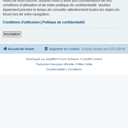
Avant de vous inscrire, assurez-vous d’avoir pris connaissance de nos
conditions d’utilisation et de notre politique de confidentialité. Veuillez
également prendre le temps de consulter attentivement toutes les règles du
forum lors de votre navigation.
Conditions d’utilisation
|
Politique de confidentialité
Inscription
Accueil du forum
Supprimer les cookies
Fuseau horaire sur
UTC+02:00
Développé par
phpBB
® Forum Software © phpBB Limited
Traduction française officielle
©
Miles Cellar
Confidentialité
|
Conditions