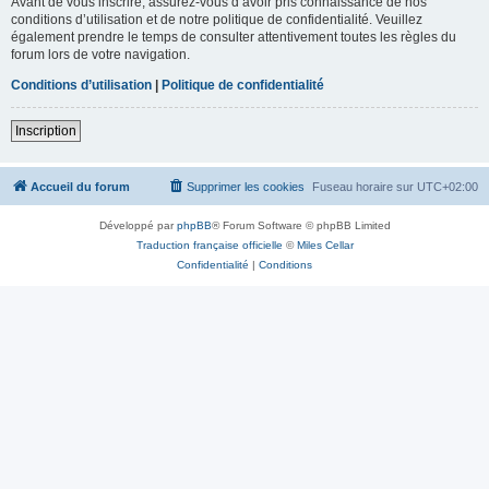
Avant de vous inscrire, assurez-vous d’avoir pris connaissance de nos
conditions d’utilisation et de notre politique de confidentialité. Veuillez
également prendre le temps de consulter attentivement toutes les règles du
forum lors de votre navigation.
Conditions d’utilisation
|
Politique de confidentialité
Inscription
Accueil du forum
Supprimer les cookies
Fuseau horaire sur
UTC+02:00
Développé par
phpBB
® Forum Software © phpBB Limited
Traduction française officielle
©
Miles Cellar
Confidentialité
|
Conditions