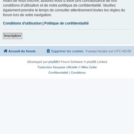
Avant de vous inscrire, assurez-vous d’avoir pris connaissance de nos
conditions d’utilisation et de notre politique de confidentialité. Veuillez
également prendre le temps de consulter attentivement toutes les règles du
forum lors de votre navigation.
Conditions d’utilisation
|
Politique de confidentialité
Inscription
Accueil du forum
Supprimer les cookies
Fuseau horaire sur
UTC+02:00
Développé par
phpBB
® Forum Software © phpBB Limited
Traduction française officielle
©
Miles Cellar
Confidentialité
|
Conditions