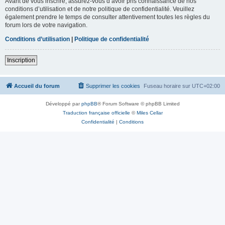
Avant de vous inscrire, assurez-vous d’avoir pris connaissance de nos
conditions d’utilisation et de notre politique de confidentialité. Veuillez
également prendre le temps de consulter attentivement toutes les règles du
forum lors de votre navigation.
Conditions d’utilisation
|
Politique de confidentialité
Inscription
Accueil du forum
Supprimer les cookies
Fuseau horaire sur
UTC+02:00
Développé par
phpBB
® Forum Software © phpBB Limited
Traduction française officielle
©
Miles Cellar
Confidentialité
|
Conditions