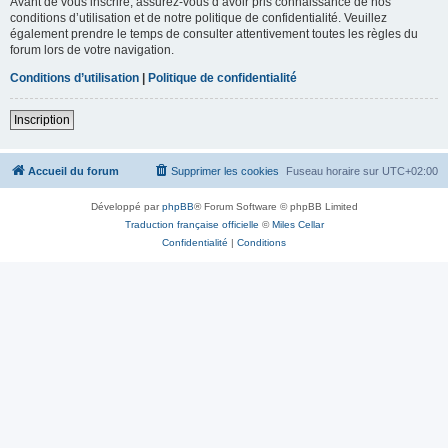
Avant de vous inscrire, assurez-vous d’avoir pris connaissance de nos
conditions d’utilisation et de notre politique de confidentialité. Veuillez
également prendre le temps de consulter attentivement toutes les règles du
forum lors de votre navigation.
Conditions d’utilisation
|
Politique de confidentialité
Inscription
Accueil du forum
Supprimer les cookies
Fuseau horaire sur
UTC+02:00
Développé par
phpBB
® Forum Software © phpBB Limited
Traduction française officielle
©
Miles Cellar
Confidentialité
|
Conditions