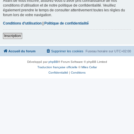
Avant de vous inscrire, assurez-vous d’avoir pris connaissance de nos
conditions d’utilisation et de notre politique de confidentialité. Veuillez
également prendre le temps de consulter attentivement toutes les règles du
forum lors de votre navigation.
Conditions d’utilisation
|
Politique de confidentialité
Inscription
Accueil du forum
Supprimer les cookies
Fuseau horaire sur
UTC+02:00
Développé par
phpBB
® Forum Software © phpBB Limited
Traduction française officielle
©
Miles Cellar
Confidentialité
|
Conditions