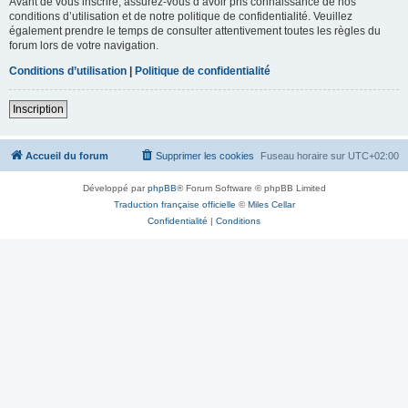
Avant de vous inscrire, assurez-vous d’avoir pris connaissance de nos
conditions d’utilisation et de notre politique de confidentialité. Veuillez
également prendre le temps de consulter attentivement toutes les règles du
forum lors de votre navigation.
Conditions d’utilisation
|
Politique de confidentialité
Inscription
Accueil du forum
Supprimer les cookies
Fuseau horaire sur
UTC+02:00
Développé par
phpBB
® Forum Software © phpBB Limited
Traduction française officielle
©
Miles Cellar
Confidentialité
|
Conditions