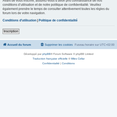
Avant de vous inscrire, assurez-vous d’avoir pris connaissance de nos
conditions d’utilisation et de notre politique de confidentialité. Veuillez
également prendre le temps de consulter attentivement toutes les règles du
forum lors de votre navigation.
Conditions d’utilisation
|
Politique de confidentialité
Inscription
Accueil du forum
Supprimer les cookies
Fuseau horaire sur
UTC+02:00
Développé par
phpBB
® Forum Software © phpBB Limited
Traduction française officielle
©
Miles Cellar
Confidentialité
|
Conditions