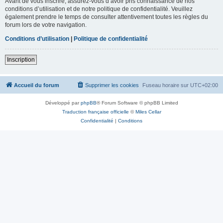
Avant de vous inscrire, assurez-vous d’avoir pris connaissance de nos
conditions d’utilisation et de notre politique de confidentialité. Veuillez
également prendre le temps de consulter attentivement toutes les règles du
forum lors de votre navigation.
Conditions d’utilisation
|
Politique de confidentialité
Inscription
Accueil du forum
Supprimer les cookies
Fuseau horaire sur
UTC+02:00
Développé par
phpBB
® Forum Software © phpBB Limited
Traduction française officielle
©
Miles Cellar
Confidentialité
|
Conditions