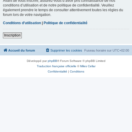
Avant de vous inscrire, assurez-vous d’avoir pris connaissance de nos
conditions d’utilisation et de notre politique de confidentialité. Veuillez
également prendre le temps de consulter attentivement toutes les règles du
forum lors de votre navigation.
Conditions d’utilisation
|
Politique de confidentialité
Inscription
Accueil du forum
Supprimer les cookies
Fuseau horaire sur
UTC+02:00
Développé par
phpBB
® Forum Software © phpBB Limited
Traduction française officielle
©
Miles Cellar
Confidentialité
|
Conditions