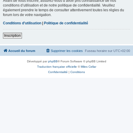
Avant de vous inscrire, assurez-vous d’avoir pris connaissance de nos
conditions d’utilisation et de notre politique de confidentialité. Veuillez
également prendre le temps de consulter attentivement toutes les règles du
forum lors de votre navigation.
Conditions d’utilisation
|
Politique de confidentialité
Inscription
Accueil du forum
Supprimer les cookies
Fuseau horaire sur
UTC+02:00
Développé par
phpBB
® Forum Software © phpBB Limited
Traduction française officielle
©
Miles Cellar
Confidentialité
|
Conditions