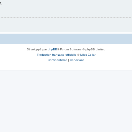
n.
Développé par
phpBB
® Forum Software © phpBB Limited
Traduction française officielle
©
Miles Cellar
Confidentialité
|
Conditions