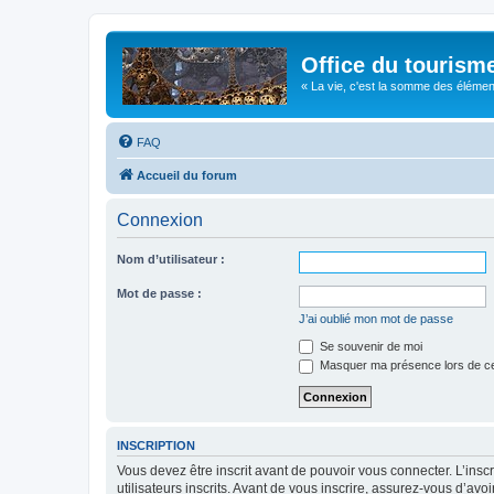
Office du tourism
« La vie, c'est la somme des éléments 
FAQ
Accueil du forum
Connexion
Nom d’utilisateur :
Mot de passe :
J’ai oublié mon mot de passe
Se souvenir de moi
Masquer ma présence lors de ce
INSCRIPTION
Vous devez être inscrit avant de pouvoir vous connecter. L’ins
utilisateurs inscrits. Avant de vous inscrire, assurez-vous d’avo