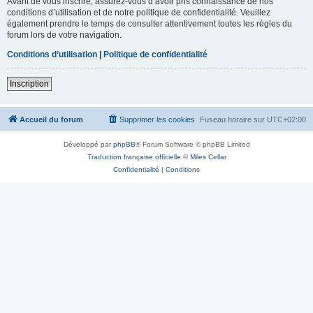
Avant de vous inscrire, assurez-vous d’avoir pris connaissance de nos
conditions d’utilisation et de notre politique de confidentialité. Veuillez
également prendre le temps de consulter attentivement toutes les règles du
forum lors de votre navigation.
Conditions d’utilisation
|
Politique de confidentialité
Inscription
Accueil du forum
Supprimer les cookies
Fuseau horaire sur
UTC+02:00
Développé par
phpBB
® Forum Software © phpBB Limited
Traduction française officielle
©
Miles Cellar
Confidentialité
|
Conditions