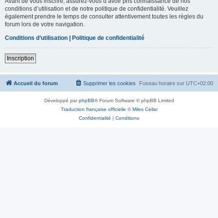
Avant de vous inscrire, assurez-vous d’avoir pris connaissance de nos
conditions d’utilisation et de notre politique de confidentialité. Veuillez
également prendre le temps de consulter attentivement toutes les règles du
forum lors de votre navigation.
Conditions d’utilisation
|
Politique de confidentialité
Inscription
Accueil du forum
Supprimer les cookies
Fuseau horaire sur
UTC+02:00
Développé par
phpBB
® Forum Software © phpBB Limited
Traduction française officielle
©
Miles Cellar
Confidentialité
|
Conditions