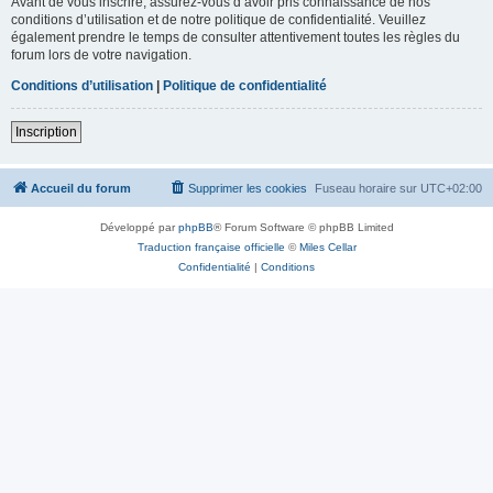
Avant de vous inscrire, assurez-vous d’avoir pris connaissance de nos
conditions d’utilisation et de notre politique de confidentialité. Veuillez
également prendre le temps de consulter attentivement toutes les règles du
forum lors de votre navigation.
Conditions d’utilisation
|
Politique de confidentialité
Inscription
Accueil du forum
Supprimer les cookies
Fuseau horaire sur
UTC+02:00
Développé par
phpBB
® Forum Software © phpBB Limited
Traduction française officielle
©
Miles Cellar
Confidentialité
|
Conditions