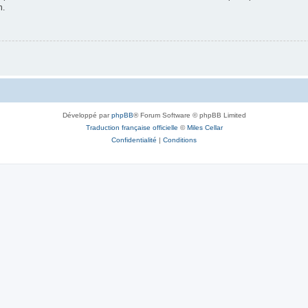
n.
Développé par
phpBB
® Forum Software © phpBB Limited
Traduction française officielle
©
Miles Cellar
Confidentialité
|
Conditions