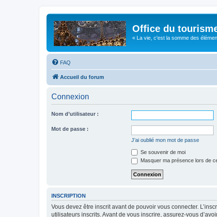
Office du tourism
« La vie, c'est la somme des éléments 
FAQ
Accueil du forum
Connexion
Nom d’utilisateur :
Mot de passe :
J’ai oublié mon mot de passe
Se souvenir de moi
Masquer ma présence lors de ce
INSCRIPTION
Vous devez être inscrit avant de pouvoir vous connecter. L’ins
utilisateurs inscrits. Avant de vous inscrire, assurez-vous d’avo