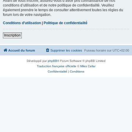
Avant de vous inscrire, assurez-vous d’avoir pris connaissance de nos
conditions d’utilisation et de notre politique de confidentialité. Veuillez
également prendre le temps de consulter attentivement toutes les règles du
forum lors de votre navigation.
Conditions d’utilisation
|
Politique de confidentialité
Inscription
Accueil du forum
Supprimer les cookies
Fuseau horaire sur
UTC+02:00
Développé par
phpBB
® Forum Software © phpBB Limited
Traduction française officielle
©
Miles Cellar
Confidentialité
|
Conditions