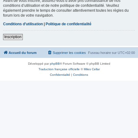
Avant de vous inscrire, assurez-vous d’avoir pris connaissance de nos
conditions d’utilisation et de notre politique de confidentialité. Veuillez
également prendre le temps de consulter attentivement toutes les règles du
forum lors de votre navigation.
Conditions d’utilisation
|
Politique de confidentialité
Inscription
Accueil du forum
Supprimer les cookies
Fuseau horaire sur
UTC+02:00
Développé par
phpBB
® Forum Software © phpBB Limited
Traduction française officielle
©
Miles Cellar
Confidentialité
|
Conditions