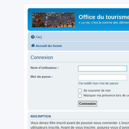
Office du tourism
« La vie, c'est la somme des éléments 
FAQ
Accueil du forum
Connexion
Nom d’utilisateur :
Mot de passe :
J’ai oublié mon mot de passe
Se souvenir de moi
Masquer ma présence lors de ce
INSCRIPTION
Vous devez être inscrit avant de pouvoir vous connecter. L’ins
utilisateurs inscrits. Avant de vous inscrire, assurez-vous d’avo