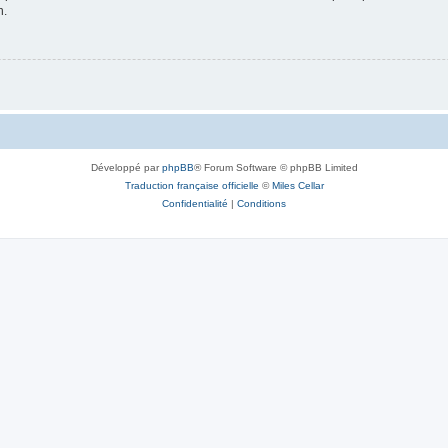
n.
Développé par
phpBB
® Forum Software © phpBB Limited
Traduction française officielle
©
Miles Cellar
Confidentialité
|
Conditions