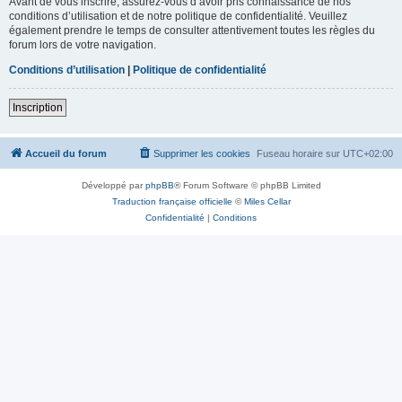
Avant de vous inscrire, assurez-vous d’avoir pris connaissance de nos
conditions d’utilisation et de notre politique de confidentialité. Veuillez
également prendre le temps de consulter attentivement toutes les règles du
forum lors de votre navigation.
Conditions d’utilisation
|
Politique de confidentialité
Inscription
Accueil du forum
Supprimer les cookies
Fuseau horaire sur
UTC+02:00
Développé par
phpBB
® Forum Software © phpBB Limited
Traduction française officielle
©
Miles Cellar
Confidentialité
|
Conditions