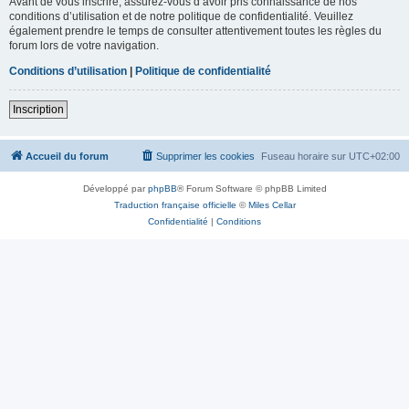
Avant de vous inscrire, assurez-vous d’avoir pris connaissance de nos
conditions d’utilisation et de notre politique de confidentialité. Veuillez
également prendre le temps de consulter attentivement toutes les règles du
forum lors de votre navigation.
Conditions d’utilisation
|
Politique de confidentialité
Inscription
Accueil du forum
Supprimer les cookies
Fuseau horaire sur
UTC+02:00
Développé par
phpBB
® Forum Software © phpBB Limited
Traduction française officielle
©
Miles Cellar
Confidentialité
|
Conditions