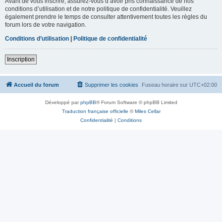
Avant de vous inscrire, assurez-vous d’avoir pris connaissance de nos
conditions d’utilisation et de notre politique de confidentialité. Veuillez
également prendre le temps de consulter attentivement toutes les règles du
forum lors de votre navigation.
Conditions d’utilisation
|
Politique de confidentialité
Inscription
Accueil du forum
Supprimer les cookies
Fuseau horaire sur
UTC+02:00
Développé par
phpBB
® Forum Software © phpBB Limited
Traduction française officielle
©
Miles Cellar
Confidentialité
|
Conditions