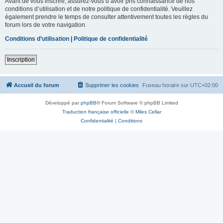
Avant de vous inscrire, assurez-vous d’avoir pris connaissance de nos
conditions d’utilisation et de notre politique de confidentialité. Veuillez
également prendre le temps de consulter attentivement toutes les règles du
forum lors de votre navigation.
Conditions d’utilisation
|
Politique de confidentialité
Inscription
Accueil du forum
Supprimer les cookies
Fuseau horaire sur
UTC+02:00
Développé par
phpBB
® Forum Software © phpBB Limited
Traduction française officielle
©
Miles Cellar
Confidentialité
|
Conditions