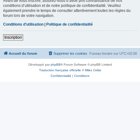
Avant de vous inscrire, assurez-vous d’avoir pris connaissance de nos
conditions d’utilisation et de notre politique de confidentialité. Veuillez
également prendre le temps de consulter attentivement toutes les règles du
forum lors de votre navigation.
Conditions d’utilisation
|
Politique de confidentialité
Inscription
Accueil du forum
Supprimer les cookies
Fuseau horaire sur
UTC+02:00
Développé par
phpBB
® Forum Software © phpBB Limited
Traduction française officielle
©
Miles Cellar
Confidentialité
|
Conditions