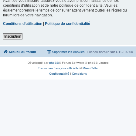
Avant de vous inscrire, assurez-vous d’avoir pris connaissance de nos
conditions d’utilisation et de notre politique de confidentialité. Veuillez
également prendre le temps de consulter attentivement toutes les règles du
forum lors de votre navigation.
Conditions d’utilisation
|
Politique de confidentialité
Inscription
Accueil du forum
Supprimer les cookies
Fuseau horaire sur
UTC+02:00
Développé par
phpBB
® Forum Software © phpBB Limited
Traduction française officielle
©
Miles Cellar
Confidentialité
|
Conditions