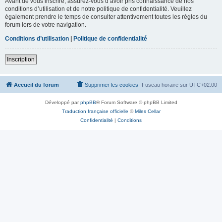
Avant de vous inscrire, assurez-vous d’avoir pris connaissance de nos
conditions d’utilisation et de notre politique de confidentialité. Veuillez
également prendre le temps de consulter attentivement toutes les règles du
forum lors de votre navigation.
Conditions d’utilisation
|
Politique de confidentialité
Inscription
Accueil du forum
Supprimer les cookies
Fuseau horaire sur
UTC+02:00
Développé par
phpBB
® Forum Software © phpBB Limited
Traduction française officielle
©
Miles Cellar
Confidentialité
|
Conditions