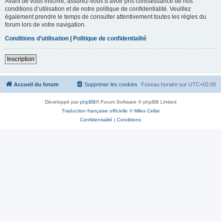
Avant de vous inscrire, assurez-vous d’avoir pris connaissance de nos
conditions d’utilisation et de notre politique de confidentialité. Veuillez
également prendre le temps de consulter attentivement toutes les règles du
forum lors de votre navigation.
Conditions d’utilisation
|
Politique de confidentialité
Inscription
Accueil du forum
Supprimer les cookies
Fuseau horaire sur
UTC+02:00
Développé par
phpBB
® Forum Software © phpBB Limited
Traduction française officielle
©
Miles Cellar
Confidentialité
|
Conditions