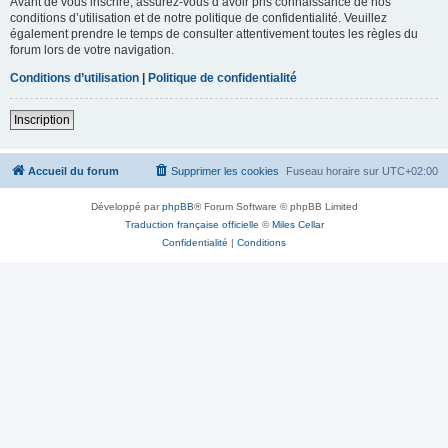
Avant de vous inscrire, assurez-vous d’avoir pris connaissance de nos
conditions d’utilisation et de notre politique de confidentialité. Veuillez
également prendre le temps de consulter attentivement toutes les règles du
forum lors de votre navigation.
Conditions d’utilisation
|
Politique de confidentialité
Inscription
Accueil du forum
Supprimer les cookies
Fuseau horaire sur
UTC+02:00
Développé par
phpBB
® Forum Software © phpBB Limited
Traduction française officielle
©
Miles Cellar
Confidentialité
|
Conditions