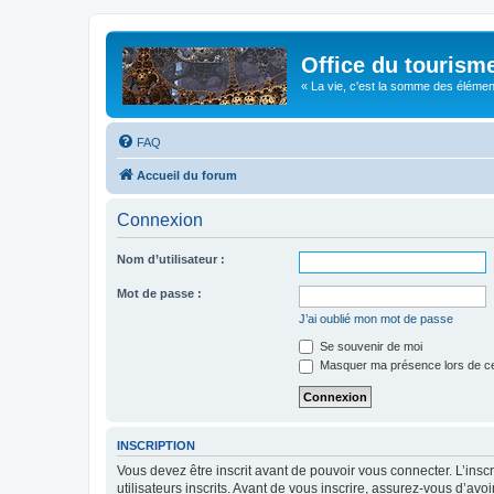
Office du tourism
« La vie, c'est la somme des éléments 
FAQ
Accueil du forum
Connexion
Nom d’utilisateur :
Mot de passe :
J’ai oublié mon mot de passe
Se souvenir de moi
Masquer ma présence lors de ce
INSCRIPTION
Vous devez être inscrit avant de pouvoir vous connecter. L’ins
utilisateurs inscrits. Avant de vous inscrire, assurez-vous d’avo