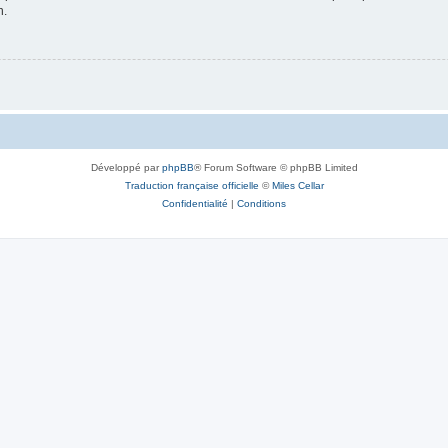
n.
Développé par
phpBB
® Forum Software © phpBB Limited
Traduction française officielle
©
Miles Cellar
Confidentialité
|
Conditions