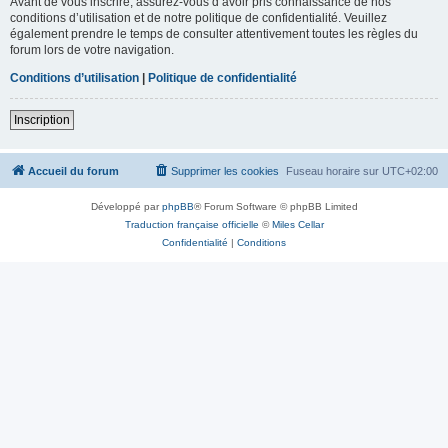
Avant de vous inscrire, assurez-vous d’avoir pris connaissance de nos
conditions d’utilisation et de notre politique de confidentialité. Veuillez
également prendre le temps de consulter attentivement toutes les règles du
forum lors de votre navigation.
Conditions d’utilisation
|
Politique de confidentialité
Inscription
Accueil du forum
Supprimer les cookies
Fuseau horaire sur
UTC+02:00
Développé par
phpBB
® Forum Software © phpBB Limited
Traduction française officielle
©
Miles Cellar
Confidentialité
|
Conditions