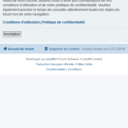
Avant de vous inscrire, assurez-vous d’avoir pris connaissance de nos
conditions d’utilisation et de notre politique de confidentialité. Veuillez
également prendre le temps de consulter attentivement toutes les règles du
forum lors de votre navigation.
Conditions d’utilisation
|
Politique de confidentialité
Inscription
Accueil du forum
Supprimer les cookies
Fuseau horaire sur
UTC+02:00
Développé par
phpBB
® Forum Software © phpBB Limited
Traduction française officielle
©
Miles Cellar
Confidentialité
|
Conditions