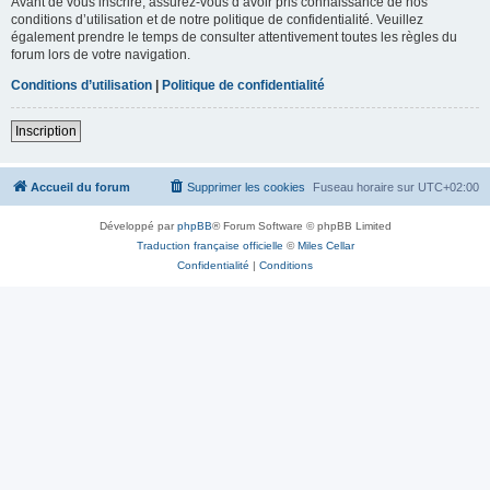
Avant de vous inscrire, assurez-vous d’avoir pris connaissance de nos
conditions d’utilisation et de notre politique de confidentialité. Veuillez
également prendre le temps de consulter attentivement toutes les règles du
forum lors de votre navigation.
Conditions d’utilisation
|
Politique de confidentialité
Inscription
Accueil du forum
Supprimer les cookies
Fuseau horaire sur
UTC+02:00
Développé par
phpBB
® Forum Software © phpBB Limited
Traduction française officielle
©
Miles Cellar
Confidentialité
|
Conditions