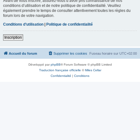
Avant de vous inscrire, assurez-vous d’avoir pris connaissance de nos
conditions d’utilisation et de notre politique de confidentialité. Veuillez
également prendre le temps de consulter attentivement toutes les règles du
forum lors de votre navigation.
Conditions d’utilisation
|
Politique de confidentialité
Inscription
Accueil du forum
Supprimer les cookies
Fuseau horaire sur
UTC+02:00
Développé par
phpBB
® Forum Software © phpBB Limited
Traduction française officielle
©
Miles Cellar
Confidentialité
|
Conditions