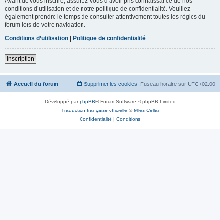
Avant de vous inscrire, assurez-vous d’avoir pris connaissance de nos
conditions d’utilisation et de notre politique de confidentialité. Veuillez
également prendre le temps de consulter attentivement toutes les règles du
forum lors de votre navigation.
Conditions d’utilisation
|
Politique de confidentialité
Inscription
Accueil du forum
Supprimer les cookies
Fuseau horaire sur
UTC+02:00
Développé par
phpBB
® Forum Software © phpBB Limited
Traduction française officielle
©
Miles Cellar
Confidentialité
|
Conditions