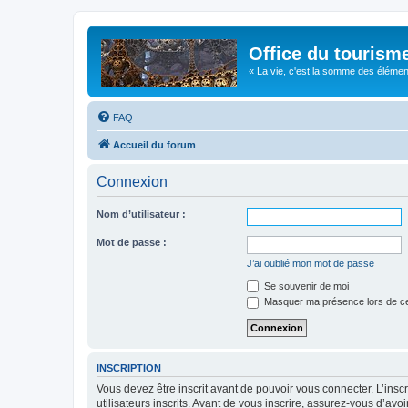
Office du tourism
« La vie, c'est la somme des éléments 
FAQ
Accueil du forum
Connexion
Nom d’utilisateur :
Mot de passe :
J’ai oublié mon mot de passe
Se souvenir de moi
Masquer ma présence lors de ce
INSCRIPTION
Vous devez être inscrit avant de pouvoir vous connecter. L’ins
utilisateurs inscrits. Avant de vous inscrire, assurez-vous d’avo