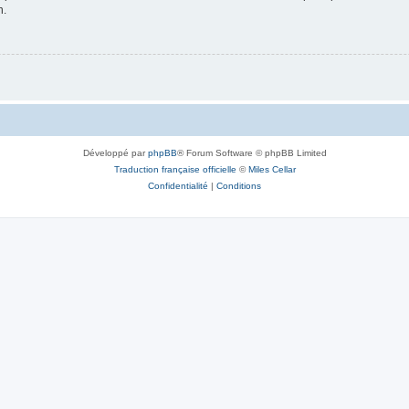
n.
Développé par
phpBB
® Forum Software © phpBB Limited
Traduction française officielle
©
Miles Cellar
Confidentialité
|
Conditions