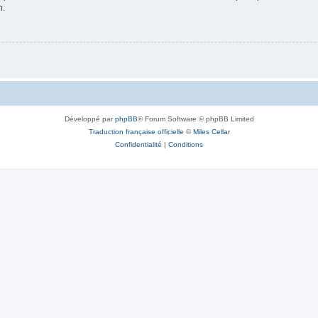
n.
Développé par
phpBB
® Forum Software © phpBB Limited
Traduction française officielle
©
Miles Cellar
Confidentialité
|
Conditions