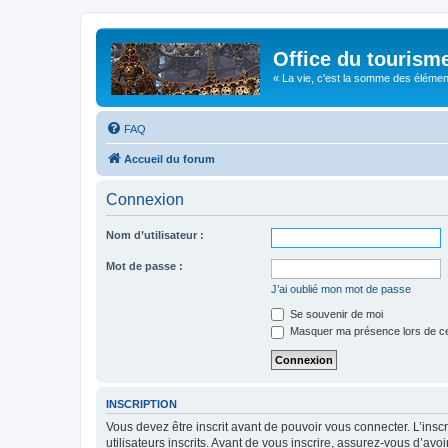
Office du tourism
« La vie, c'est la somme des éléments 
FAQ
Accueil du forum
Connexion
Nom d’utilisateur :
Mot de passe :
J’ai oublié mon mot de passe
Se souvenir de moi
Masquer ma présence lors de ce
INSCRIPTION
Vous devez être inscrit avant de pouvoir vous connecter. L’ins
utilisateurs inscrits. Avant de vous inscrire, assurez-vous d’avo