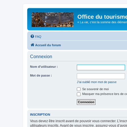
Office du tourism
« La vie, c'est la somme des éléments 
FAQ
Accueil du forum
Connexion
Nom d’utilisateur :
Mot de passe :
J’ai oublié mon mot de passe
Se souvenir de moi
Masquer ma présence lors de ce
INSCRIPTION
Vous devez être inscrit avant de pouvoir vous connecter. L’ins
utilisateurs inscrits. Avant de vous inscrire, assurez-vous d’avo