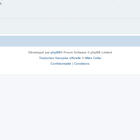
n.
Développé par
phpBB
® Forum Software © phpBB Limited
Traduction française officielle
©
Miles Cellar
Confidentialité
|
Conditions