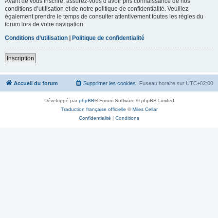
Avant de vous inscrire, assurez-vous d’avoir pris connaissance de nos
conditions d’utilisation et de notre politique de confidentialité. Veuillez
également prendre le temps de consulter attentivement toutes les règles du
forum lors de votre navigation.
Conditions d’utilisation
|
Politique de confidentialité
Inscription
Accueil du forum
Supprimer les cookies
Fuseau horaire sur
UTC+02:00
Développé par
phpBB
® Forum Software © phpBB Limited
Traduction française officielle
©
Miles Cellar
Confidentialité
|
Conditions