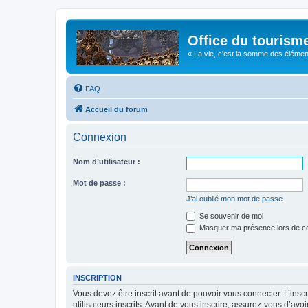
Office du tourism
« La vie, c'est la somme des éléments 
FAQ
Accueil du forum
Connexion
Nom d’utilisateur :
Mot de passe :
J’ai oublié mon mot de passe
Se souvenir de moi
Masquer ma présence lors de ce
INSCRIPTION
Vous devez être inscrit avant de pouvoir vous connecter. L’ins
utilisateurs inscrits. Avant de vous inscrire, assurez-vous d’avo