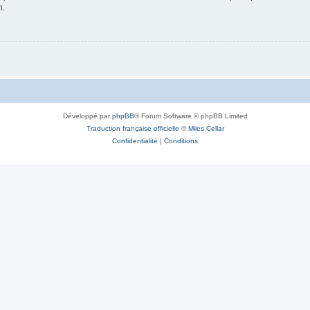
n.
Développé par
phpBB
® Forum Software © phpBB Limited
Traduction française officielle
©
Miles Cellar
Confidentialité
|
Conditions