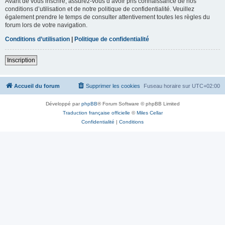
Avant de vous inscrire, assurez-vous d’avoir pris connaissance de nos
conditions d’utilisation et de notre politique de confidentialité. Veuillez
également prendre le temps de consulter attentivement toutes les règles du
forum lors de votre navigation.
Conditions d’utilisation
|
Politique de confidentialité
Inscription
Accueil du forum
Supprimer les cookies
Fuseau horaire sur
UTC+02:00
Développé par
phpBB
® Forum Software © phpBB Limited
Traduction française officielle
©
Miles Cellar
Confidentialité
|
Conditions