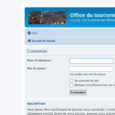
Office du tourism
« La vie, c'est la somme des éléments 
FAQ
Accueil du forum
Connexion
Nom d’utilisateur :
Mot de passe :
J’ai oublié mon mot de passe
Se souvenir de moi
Masquer ma présence lors de ce
INSCRIPTION
Vous devez être inscrit avant de pouvoir vous connecter. L’ins
utilisateurs inscrits. Avant de vous inscrire, assurez-vous d’avo