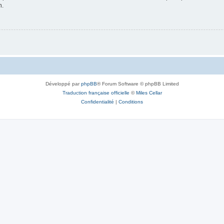
n.
Développé par
phpBB
® Forum Software © phpBB Limited
Traduction française officielle
©
Miles Cellar
Confidentialité
|
Conditions