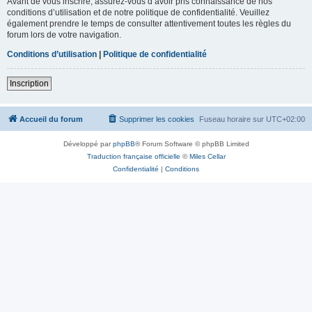
Avant de vous inscrire, assurez-vous d’avoir pris connaissance de nos
conditions d’utilisation et de notre politique de confidentialité. Veuillez
également prendre le temps de consulter attentivement toutes les règles du
forum lors de votre navigation.
Conditions d’utilisation
|
Politique de confidentialité
Inscription
Accueil du forum
Supprimer les cookies
Fuseau horaire sur
UTC+02:00
Développé par
phpBB
® Forum Software © phpBB Limited
Traduction française officielle
©
Miles Cellar
Confidentialité
|
Conditions