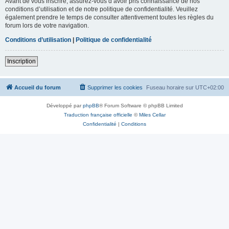
Avant de vous inscrire, assurez-vous d’avoir pris connaissance de nos
conditions d’utilisation et de notre politique de confidentialité. Veuillez
également prendre le temps de consulter attentivement toutes les règles du
forum lors de votre navigation.
Conditions d’utilisation
|
Politique de confidentialité
Inscription
Accueil du forum
Supprimer les cookies
Fuseau horaire sur
UTC+02:00
Développé par
phpBB
® Forum Software © phpBB Limited
Traduction française officielle
©
Miles Cellar
Confidentialité
|
Conditions