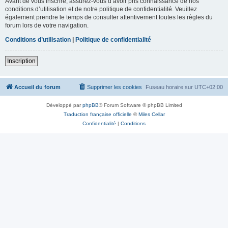
Avant de vous inscrire, assurez-vous d’avoir pris connaissance de nos
conditions d’utilisation et de notre politique de confidentialité. Veuillez
également prendre le temps de consulter attentivement toutes les règles du
forum lors de votre navigation.
Conditions d’utilisation
|
Politique de confidentialité
Inscription
Accueil du forum
Supprimer les cookies
Fuseau horaire sur
UTC+02:00
Développé par
phpBB
® Forum Software © phpBB Limited
Traduction française officielle
©
Miles Cellar
Confidentialité
|
Conditions