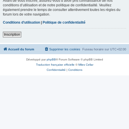
Avant de vous inscrire, assurez-vous d’avoir pris connaissance de nos
conditions d’utilisation et de notre politique de confidentialité. Veuillez
également prendre le temps de consulter attentivement toutes les règles du
forum lors de votre navigation.
Conditions d’utilisation
|
Politique de confidentialité
Inscription
Accueil du forum
Supprimer les cookies
Fuseau horaire sur
UTC+02:00
Développé par
phpBB
® Forum Software © phpBB Limited
Traduction française officielle
©
Miles Cellar
Confidentialité
|
Conditions