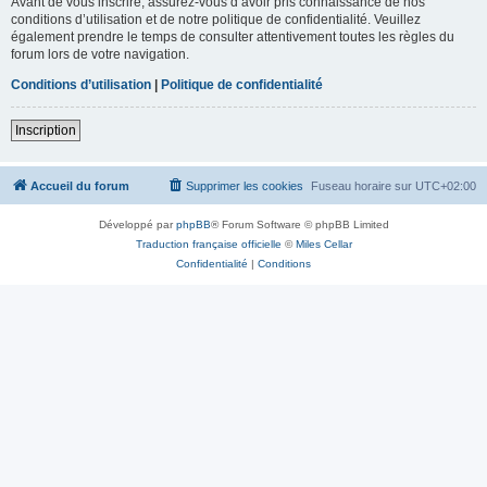
Avant de vous inscrire, assurez-vous d’avoir pris connaissance de nos
conditions d’utilisation et de notre politique de confidentialité. Veuillez
également prendre le temps de consulter attentivement toutes les règles du
forum lors de votre navigation.
Conditions d’utilisation
|
Politique de confidentialité
Inscription
Accueil du forum
Supprimer les cookies
Fuseau horaire sur
UTC+02:00
Développé par
phpBB
® Forum Software © phpBB Limited
Traduction française officielle
©
Miles Cellar
Confidentialité
|
Conditions