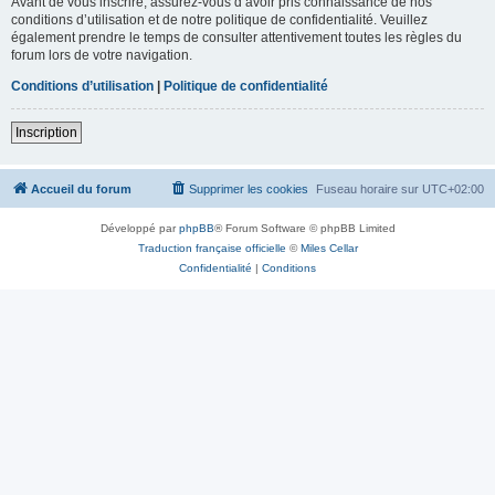
Avant de vous inscrire, assurez-vous d’avoir pris connaissance de nos
conditions d’utilisation et de notre politique de confidentialité. Veuillez
également prendre le temps de consulter attentivement toutes les règles du
forum lors de votre navigation.
Conditions d’utilisation
|
Politique de confidentialité
Inscription
Accueil du forum
Supprimer les cookies
Fuseau horaire sur
UTC+02:00
Développé par
phpBB
® Forum Software © phpBB Limited
Traduction française officielle
©
Miles Cellar
Confidentialité
|
Conditions