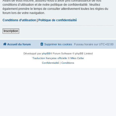
Avant de vous inscrire, assurez-vous d’avoir pris connaissance de nos
conditions d’utilisation et de notre politique de confidentialité. Veuillez
également prendre le temps de consulter attentivement toutes les règles du
forum lors de votre navigation.
Conditions d’utilisation
|
Politique de confidentialité
Inscription
Accueil du forum
Supprimer les cookies
Fuseau horaire sur
UTC+02:00
Développé par
phpBB
® Forum Software © phpBB Limited
Traduction française officielle
©
Miles Cellar
Confidentialité
|
Conditions