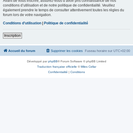
Avant de vous inscrire, assurez-vous d’avoir pris connaissance de nos
conditions d’utilisation et de notre politique de confidentialité. Veuillez
également prendre le temps de consulter attentivement toutes les règles du
forum lors de votre navigation.
Conditions d’utilisation
|
Politique de confidentialité
Inscription
Accueil du forum
Supprimer les cookies
Fuseau horaire sur
UTC+02:00
Développé par
phpBB
® Forum Software © phpBB Limited
Traduction française officielle
©
Miles Cellar
Confidentialité
|
Conditions