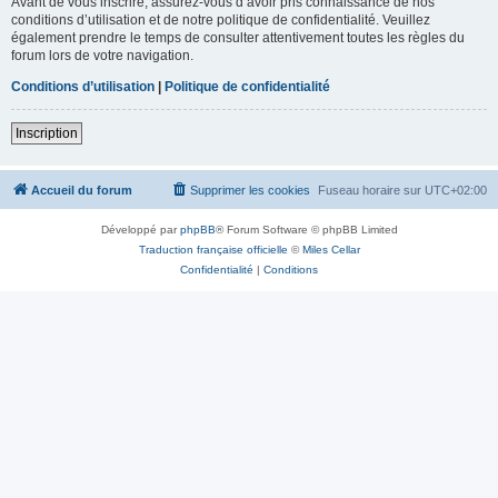
Avant de vous inscrire, assurez-vous d’avoir pris connaissance de nos
conditions d’utilisation et de notre politique de confidentialité. Veuillez
également prendre le temps de consulter attentivement toutes les règles du
forum lors de votre navigation.
Conditions d’utilisation
|
Politique de confidentialité
Inscription
Accueil du forum
Supprimer les cookies
Fuseau horaire sur
UTC+02:00
Développé par
phpBB
® Forum Software © phpBB Limited
Traduction française officielle
©
Miles Cellar
Confidentialité
|
Conditions